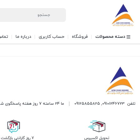
دسته محصولات
فروشگاه
حساب کاربری
درباره ما
تماس 
تلفن
09101246723
,
09125855825
ما 24 ساعته 7 روز هفته پاسخگوی شما هستیم.
تحویل اکسپرس
7 روز گارانتی بازگشت وجه