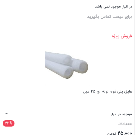
در انبار موجود نمی باشد
برای قیمت تماس بگیرید
فروش ویژه
بستن
عایق پلی فوم لوله ای ۲۵ میل
3
موجود در انبار
22%
قیمت
32,000
اصلی:
25,000
تومان