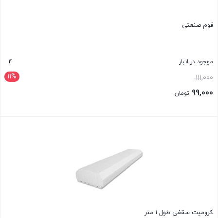
فوم صنعتی
4
موجود در انبار
11%
قیمت
111,000
اصلی:
99,000
تومان
111,000 تومان
قیمت
بود.
فعلی:
بستن
99,000 تومان.
کرومیت سقفی طول 1 متر