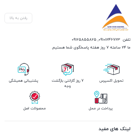
رفتن به بالا
تلفن
09101246723
,
09125855825
ما 24 ساعته 7 روز هفته پاسخگوی شما هستیم.
تحویل اکسپرس
7 روز گارانتی بازگشت
پشتیبانی همیشگی
وجه
پرداخت در محل
محصولات اصل
لینک های مفید