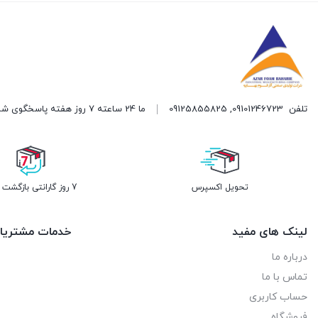
تلفن
09101246723
,
09125855825
ما 24 ساعته 7 روز هفته پاسخگوی شما هستیم.
تحویل اکسپرس
7 روز گارانتی بازگشت وجه
لینک های مفید
خدمات مشتریا
درباره ما
تماس با ما
حساب کاربری
فروشگاه