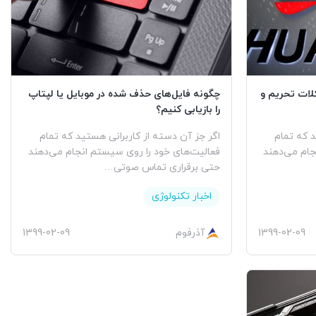
لات تحریم و
چگونه فایل‌های حذف شده در موبایل یا لپتاپ
را بازیابی کنیم؟
د که تمام
اگر جز آن دسته از کاربرانی هستید که تمام
جام می‌دهند
فعالیت‌های خود را روی سیستم انجام می‌دهند
حتی برقراری تماس صوتی…
اخبار تکنولوژی
1399-02-09
آذرفوم
1399-02-09