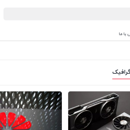
با ما
رافیک