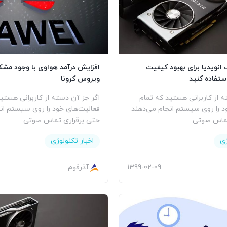
 انویدیا برای بهبود کیفیت
افزایش درآمد هواوی با وجود مشک
ستفاده کنید
ویروس کرونا
ه از کاربرانی هستید که تمام
اگر جز آن دسته از کاربرانی هستی
د را روی سیستم انجام می‌دهند
فعالیت‌های خود را روی سیستم ان
 تماس صوتی…
حتی برقراری تماس صوتی…
ژی
اخبار تکنولوژی
1399-02-09
آذرفوم