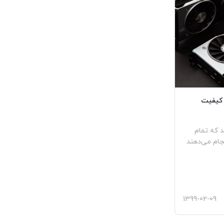
د کیفیت
د که تمام
جام می‌دهند
1399-02-09