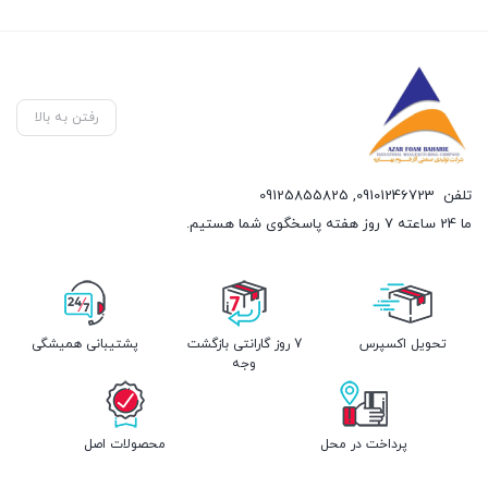
رفتن به بالا
تلفن
09101246723
,
09125855825
ما 24 ساعته 7 روز هفته پاسخگوی شما هستیم.
تحویل اکسپرس
7 روز گارانتی بازگشت
پشتیبانی همیشگی
وجه
پرداخت در محل
محصولات اصل