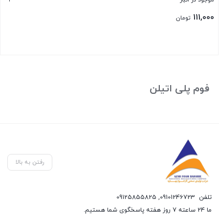
موجود در انبار
111,000
تومان
بستن
فوم پلی اتیلن
رفتن به بالا
تلفن
09101246723
,
09125855825
ما 24 ساعته 7 روز هفته پاسخگوی شما هستیم.