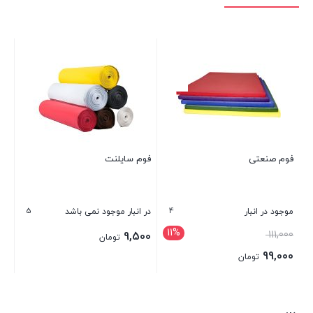
فوم صنعتی
فوم سایلنت
5
4
موجود در انبار
در انبار موجود نمی باشد
11%
قیمت
111,000
9,500
تومان
اصلی:
99,000
تومان
111,000 تومان
قیمت
بستن
بستن
بود.
فعلی: